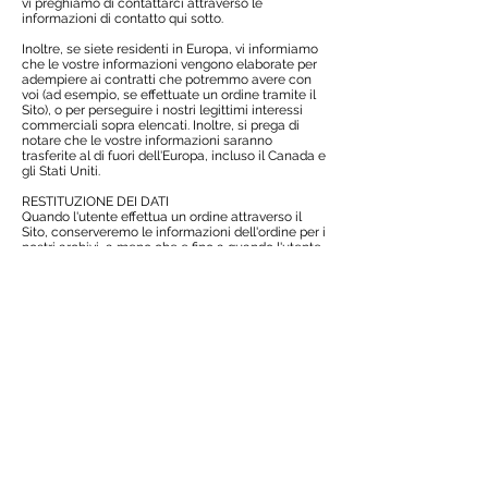
vi preghiamo di contattarci attraverso le
informazioni di contatto qui sotto.
Inoltre, se siete residenti in Europa, vi informiamo
che le vostre informazioni vengono elaborate per
adempiere ai contratti che potremmo avere con
voi (ad esempio, se effettuate un ordine tramite il
Sito), o per perseguire i nostri legittimi interessi
commerciali sopra elencati. Inoltre, si prega di
notare che le vostre informazioni saranno
trasferite al di fuori dell'Europa, incluso il Canada e
gli Stati Uniti.
RESTITUZIONE DEI DATI
Quando l'utente effettua un ordine attraverso il
Sito, conserveremo le informazioni dell'ordine per i
nostri archivi, a meno che e fino a quando l'utente
non ci chiederà di eliminare tali informazioni.
CAMBIAMENTI
Potremmo aggiornare la presente informativa
sulla privacy di tanto in tanto per riflettere, ad
esempio, le modifiche alle nostre pratiche o per
altri motivi operativi, legali o normativi.
CONTATTI
Per qualsiasi informazione rivolgersi
a
info@italiangastronomyacademy.com