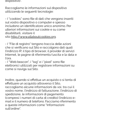
dispositivo".
Raccogliamo le informazioni sul dispositivo
utilizzando le seguenti tecnologie:
- I "cookies" sono file di dati che vengono inseriti
sul vostro dispositivo o computer e spesso
includono un identificatore unico anonimo. Per
ulteriori informazioni sui cookie e su come
disabilitarli, visitare il
sito
http://www.allaboutcookies.org
.
- I "File di registro" tengono traccia delle azioni
che si verificano sul Sito e raccolgono dati quali
l'indirizzo IP, il tipo di browser, il provider di servizi
Internet, le pagine di riferimento/uscita e la data e
l'ora.
- I "Web beacon", i "tag" e i "pixel" sono file
elettronici utilizzati per registrare informazioni su
come si naviga sul Sito.
Inoltre, quando si effettua un acquisto o si tenta di
effettuare un acquisto attraverso il Sito,
raccogliamo alcune informazioni da voi, tra cui il
vostro nome, l'indirizzo di fatturazione, l'indirizzo di
spedizione, le informazioni di pagamento
(compresi i numeri di carta di credito) l'indirizzo e-
mail e il numero di telefono. Facciamo riferimento
a queste informazioni come "Informazioni
sull'ordine".