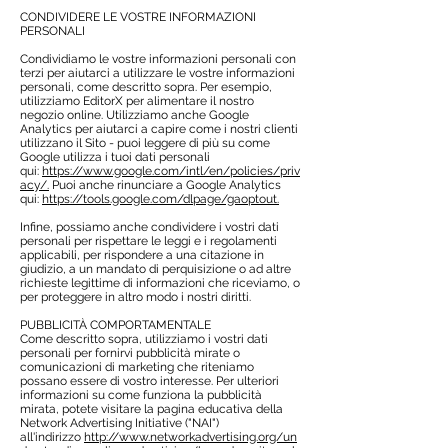
CONDIVIDERE LE VOSTRE INFORMAZIONI
PERSONALI
Condividiamo le vostre informazioni personali con
terzi per aiutarci a utilizzare le vostre informazioni
personali, come descritto sopra. Per esempio,
utilizziamo EditorX per alimentare il nostro
negozio online. Utilizziamo anche Google
Analytics per aiutarci a capire come i nostri clienti
utilizzano il Sito - puoi leggere di più su come
Google utilizza i tuoi dati personali
qui:
https://www.google.com/intl/en/policies/priv
acy/.
Puoi anche rinunciare a Google Analytics
qui:
https://tools.google.com/dlpage/gaoptout.
Infine, possiamo anche condividere i vostri dati
personali per rispettare le leggi e i regolamenti
applicabili, per rispondere a una citazione in
giudizio, a un mandato di perquisizione o ad altre
richieste legittime di informazioni che riceviamo, o
per proteggere in altro modo i nostri diritti.
PUBBLICITÀ COMPORTAMENTALE
Come descritto sopra, utilizziamo i vostri dati
personali per fornirvi pubblicità mirate o
comunicazioni di marketing che riteniamo
possano essere di vostro interesse. Per ulteriori
informazioni su come funziona la pubblicità
mirata, potete visitare la pagina educativa della
Network Advertising Initiative ("NAI")
all'indirizzo
http://www.networkadvertising.org/un