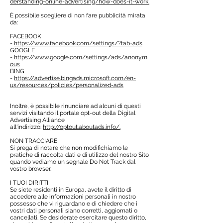
derstanding-online-advertising/how-does-it-work.
È possibile scegliere di non fare pubblicità mirata
da:
FACEBOOK
-
https://www.facebook.com/settings/?tab=ads
GOOGLE
-
https://www.google.com/settings/ads/anonym
ous
BING
-
https://advertise.bingads.microsoft.com/en-
us/resources/policies/personalized-ads
Inoltre, è possibile rinunciare ad alcuni di questi
servizi visitando il portale opt-out della Digital
Advertising Alliance
all'indirizzo:
http://optout.aboutads.info/.
NON TRACCIARE
Si prega di notare che non modifichiamo le
pratiche di raccolta dati e di utilizzo del nostro Sito
quando vediamo un segnale Do Not Track dal
vostro browser.
I TUOI DIRITTI
Se siete residenti in Europa, avete il diritto di
accedere alle informazioni personali in nostro
possesso che vi riguardano e di chiedere che i
vostri dati personali siano corretti, aggiornati o
cancellati. Se desiderate esercitare questo diritto,