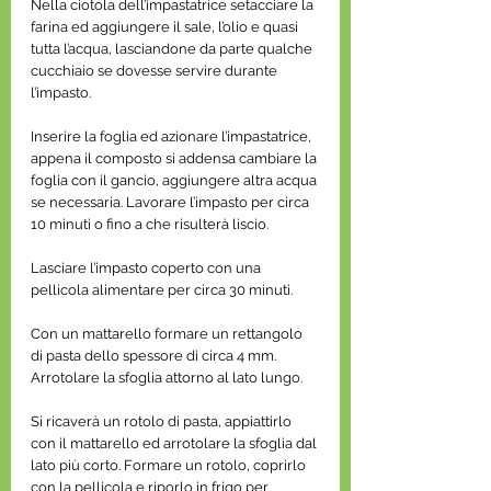
Nella ciotola dell’impastatrice setacciare la 
farina ed aggiungere il sale, l’olio e quasi 
tutta l’acqua, lasciandone da parte qualche 
cucchiaio se dovesse servire durante 
l’impasto.
Inserire la foglia ed azionare l’impastatrice, 
appena il composto si addensa cambiare la 
foglia con il gancio, aggiungere altra acqua 
se necessaria. Lavorare l’impasto per circa 
10 minuti o fino a che risulterà liscio.
Lasciare l’impasto coperto con una 
pellicola alimentare per circa 30 minuti.
Con un mattarello formare un rettangolo 
di pasta dello spessore di circa 4 mm. 
Arrotolare la sfoglia attorno al lato lungo. 
Si ricaverà un rotolo di pasta, appiattirlo 
con il mattarello ed arrotolare la sfoglia dal 
lato più corto. Formare un rotolo, coprirlo 
con la pellicola e riporlo in frigo per 